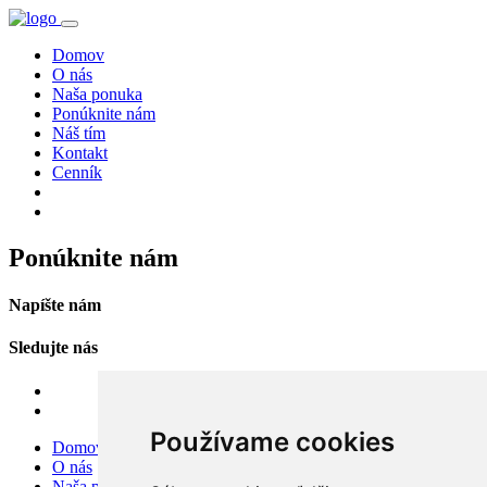
Domov
O nás
Naša ponuka
Ponúknite nám
Náš tím
Kontakt
Cenník
Ponúknite nám
Napíšte nám
Sledujte nás
Používame cookies
Domov
O nás
Naša ponuka