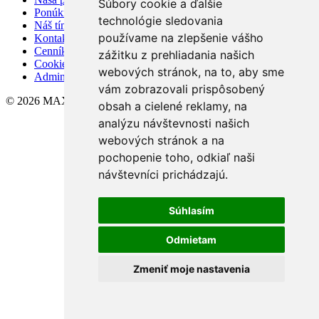
Súbory cookie a ďalšie
Ponúknite nám
technológie sledovania
Náš tím
používame na zlepšenie vášho
Kontakt
Cenník
zážitku z prehliadania našich
Cookies
webových stránok, na to, aby sme
Admin
vám zobrazovali prispôsobený
© 2026 MAXEN REALITY CENTRUM
obsah a cielené reklamy, na
analýzu návštevnosti našich
webových stránok a na
pochopenie toho, odkiaľ naši
návštevníci prichádzajú.
Súhlasím
Odmietam
Zmeniť moje nastavenia