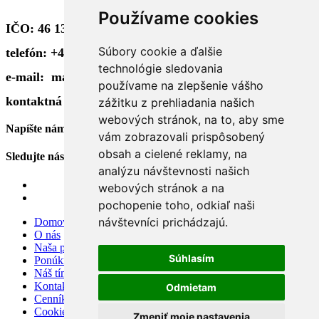
Používame cookies
IČO: 46 130 748
Súbory cookie a ďalšie
telefón: +421 905 391 568
technológie sledovania
e-mail: maxen@maxen.sk
používame na zlepšenie vášho
kontaktná osoba: Ing. Róbert Fučila, konateľ
zážitku z prehliadania našich
webových stránok, na to, aby sme
Napíšte nám
vám zobrazovali prispôsobený
obsah a cielené reklamy, na
Sledujte nás
analýzu návštevnosti našich
webových stránok a na
pochopenie toho, odkiaľ naši
návštevníci prichádzajú.
Domov
O nás
Naša ponuka
Súhlasím
Ponúknite nám
Náš tím
Kontakt
Odmietam
Cenník
Cookies
Zmeniť moje nastavenia