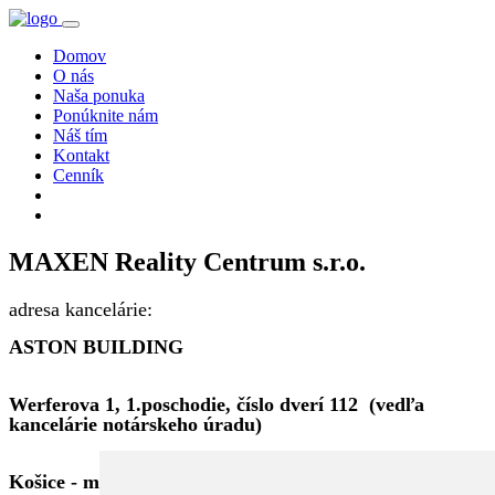
Domov
O nás
Naša ponuka
Ponúknite nám
Náš tím
Kontakt
Cenník
MAXEN Reality Centrum s.r.o.
adresa kancelárie:
ASTON BUILDING
Werferova 1, 1.poschodie, číslo dverí 112 (vedľa
kancelárie notárskeho úradu)
Košice - mestská časť Juh 040 11